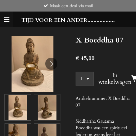
Maak een deal via mail
Ga
direct
TIJD VOOR EEN ANDER..................
naar
de
hoofdinhoud
X Boeddha 07
€ 45,00
In
winkelwagen
Artikelnummer:
X Boeddha
07
Siddhartha Gautama
Boeddha was een spiritueel
leider op wiens leer het