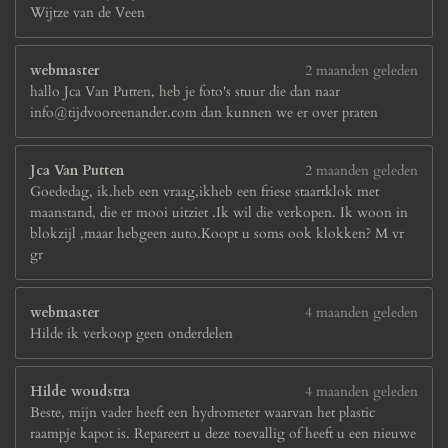
Wijtze van de Veen
webmaster
2 maanden geleden
hallo Jca Van Putten, heb je foto's stuur die dan naar
info@tijdvooreenander.com dan kunnen we er over praten
Jca Van Putten
2 maanden geleden
Goededag, ik.heb een vraag,ikheb een friese staartklok met
maanstand, die er mooi uitziet .Ik wil die verkopen. Ik woon in
blokzijl ,maar hebgeen auto.Koopt u soms ook klokken? M vr
gr
webmaster
4 maanden geleden
Hilde ik verkoop geen onderdelen
Hilde woudstra
4 maanden geleden
Beste, mijn vader heeft een hydrometer waarvan het plastic
raampje kapot is. Repareert u deze toevallig of heeft u een nieuwe