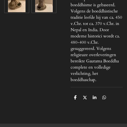
boeddhisme is gebaseerd.
Volgens de boeddhistische
traditie leefde hij van ca. 450
v.Chr. tot ca. 370 v.Chr. in
Nepal en India. Door
moderne historici wordt ca.
480-400 v.Chr.
gesuggereerd. Volgens
religieuze overleveringen
bereikte Gautama Boeddha
complete en volledige
verlichting, het
boeddhaschap.
D
D
S
D
e
e
h
e
l
e
a
l
e
l
r
e
n
e
n