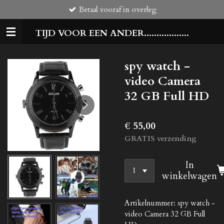
Betaal vooraf in overleg
Ga
direct
TIJD VOOR EEN ANDER..................
naar
de
hoofdinhoud
spy watch -
video Camera
32 GB Full HD
€ 55,00
GRATIS verzending
In
winkelwagen
Artikelnummer:
spy watch -
video Camera 32 GB Full