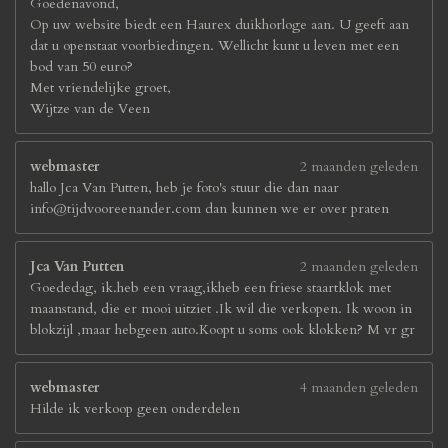
Goedenavond,
Op uw website biedt een Haurex duikhorloge aan. U geeft aan
dat u openstaat voorbiedingen. Wellicht kunt u leven met een
bod van 50 euro?
Met vriendelijke groet,
Wijtze van de Veen
webmaster
2 maanden geleden
hallo Jca Van Putten, heb je foto's stuur die dan naar
info@tijdvooreenander.com dan kunnen we er over praten
Jca Van Putten
2 maanden geleden
Goededag, ik.heb een vraag,ikheb een friese staartklok met
maanstand, die er mooi uitziet .Ik wil die verkopen. Ik woon in
blokzijl ,maar hebgeen auto.Koopt u soms ook klokken? M vr gr
webmaster
4 maanden geleden
Hilde ik verkoop geen onderdelen