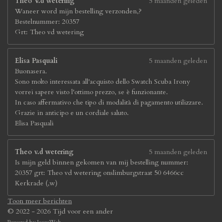
Theo V.d wetering
5 maanden geleden
Waneer word mijn bestelling verzonden,?
Bestelnummer: 20357
Grt: Theo vd wetering
Elisa Pasquali
5 maanden geleden
Buonasera.
Sono molto interessata all'acquisto dello Swatch Scuba Irony
vorrei sapere visto l'ottimo prezzo, se è funzionante.
In caso affermativo che tipo di modalità di pagamento utilizzare.
Grazie in anticipo e un cordiale saluto.
Elisa Pasquali
Theo v.d wetering
5 maanden geleden
Is mijn geld binnen gekomen van mij bestelling nummer:
20357 grt: Theo vd wetering onslimburgstraat 50 6466cc
Kerkrade (,w)
Toon meer berichten
© 2022 - 2026 Tijd voor een ander