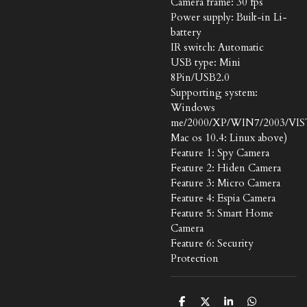
Camera frame: 30 fps
Power supply: Built-in Li-
battery
IR switch: Automatic
USB type: Mini
8Pin/USB2.0
Supporting system:
Windows
me/2000/XP/WIN7/2003/VIS
Mac os 10.4: Linux above)
Feature 1: Spy Camera
Feature 2: Hiden Camera
Feature 3: Micro Camera
Feature 4: Espia Camera
Feature 5: Smart Home
Camera
Feature 6: Security
Protection
D
D
S
D