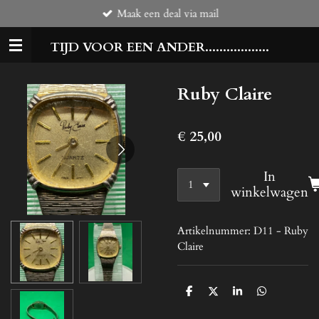
Maak een deal via mail
Ga
direct
TIJD VOOR EEN ANDER..................
naar
de
hoofdinhoud
Ruby Claire
€ 25,00
In
winkelwagen
Artikelnummer:
D11 - Ruby
Claire
D
D
S
D
e
e
h
e
l
e
a
l