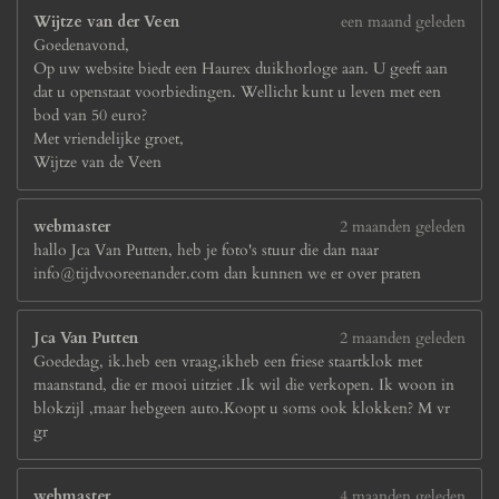
Wijtze van der Veen
een maand geleden
Goedenavond,
Op uw website biedt een Haurex duikhorloge aan. U geeft aan
dat u openstaat voorbiedingen. Wellicht kunt u leven met een
bod van 50 euro?
Met vriendelijke groet,
Wijtze van de Veen
webmaster
2 maanden geleden
hallo Jca Van Putten, heb je foto's stuur die dan naar
info@tijdvooreenander.com dan kunnen we er over praten
Jca Van Putten
2 maanden geleden
Goededag, ik.heb een vraag,ikheb een friese staartklok met
maanstand, die er mooi uitziet .Ik wil die verkopen. Ik woon in
blokzijl ,maar hebgeen auto.Koopt u soms ook klokken? M vr
gr
webmaster
4 maanden geleden