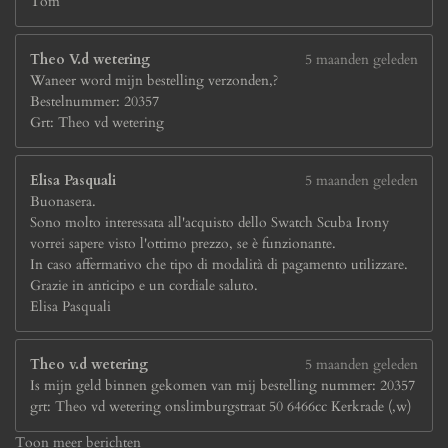
Tom
Theo V.d wetering
5 maanden geleden
Waneer word mijn bestelling verzonden,?
Bestelnummer: 20357
Grt: Theo vd wetering
Elisa Pasquali
5 maanden geleden
Buonasera.
Sono molto interessata all'acquisto dello Swatch Scuba Irony
vorrei sapere visto l'ottimo prezzo, se è funzionante.
In caso affermativo che tipo di modalità di pagamento utilizzare.
Grazie in anticipo e un cordiale saluto.
Elisa Pasquali
Theo v.d wetering
5 maanden geleden
Is mijn geld binnen gekomen van mij bestelling nummer: 20357
grt: Theo vd wetering onslimburgstraat 50 6466cc Kerkrade (,w)
Toon meer berichten