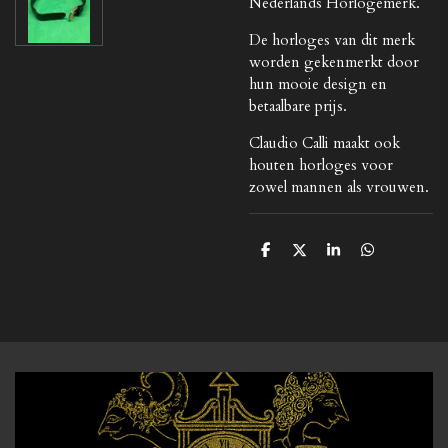
Nederlands Horlogemerk.
De horloges van dit merk
worden gekenmerkt door
hun mooie design en
betaalbare prijs.
Claudio Calli maakt ook
houten horloges voor
zowel mannen als vrouwen.
D
D
S
D
e
e
h
e
l
e
a
l
e
l
r
e
n
e
n