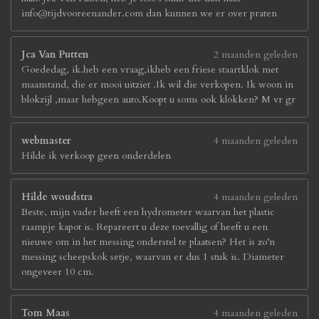
info@tijdvooreenander.com dan kunnen we er over praten
Jca Van Putten
2 maanden geleden
Goededag, ik.heb een vraag,ikheb een friese staartklok met
maanstand, die er mooi uitziet .Ik wil die verkopen. Ik woon in
blokzijl ,maar hebgeen auto.Koopt u soms ook klokken? M vr gr
webmaster
4 maanden geleden
Hilde ik verkoop geen onderdelen
Hilde woudstra
4 maanden geleden
Beste, mijn vader heeft een hydrometer waarvan het plastic
raampje kapot is. Repareert u deze toevallig of heeft u een
nieuwe om in het messing onderstel te plaatsen? Het is zo’n
messing scheepskok setje, waarvan er dus 1 stuk is. Diameter
ongeveer 10 cm.
Tom Maas
4 maanden geleden