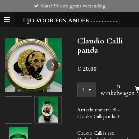
Vanaf 50 euro gratis verzending
Ga
direct
TIJD VOOR EEN ANDER..................
naar
de
hoofdinhoud
Claudio Calli
panda
€ 20,00
In
winkelwagen
Artikelnummer:
D9 -
Claudio Calli panda-1
Claudio Calli is een