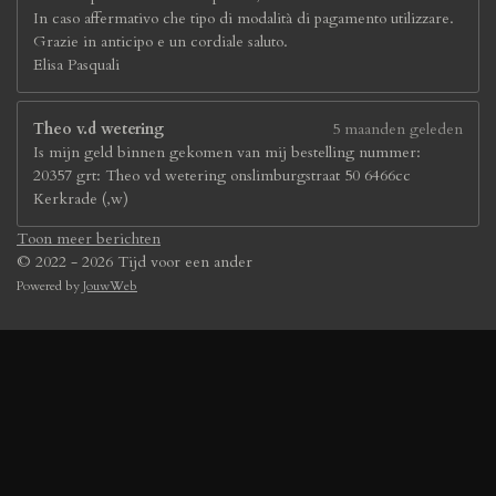
In caso affermativo che tipo di modalità di pagamento utilizzare.
Grazie in anticipo e un cordiale saluto.
Elisa Pasquali
Theo v.d wetering
5 maanden geleden
Is mijn geld binnen gekomen van mij bestelling nummer:
20357 grt: Theo vd wetering onslimburgstraat 50 6466cc
Kerkrade (,w)
Toon meer berichten
© 2022 - 2026 Tijd voor een ander
Powered by
JouwWeb