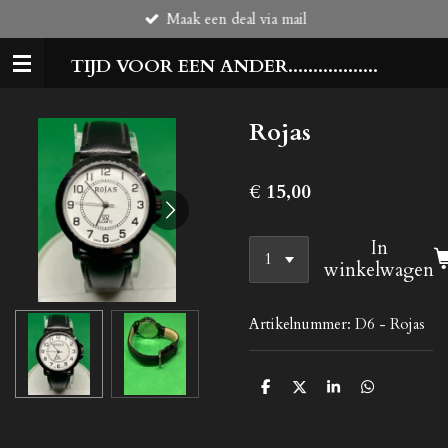
Maak een deal via mail
Ga
direct
TIJD VOOR EEN ANDER..................
naar
de
hoofdinhoud
Rojas
€ 15,00
In
winkelwagen
Artikelnummer:
D6 - Rojas
D
D
S
D
e
e
h
e
l
e
a
l
e
l
r
e