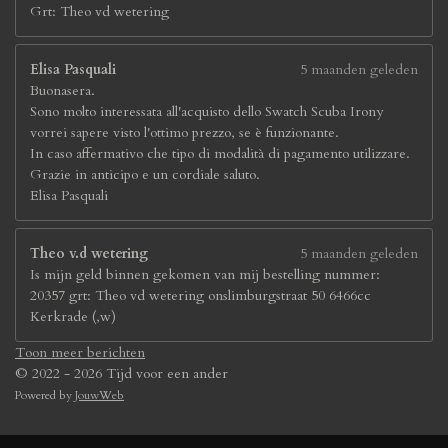
Grt: Theo vd wetering
Elisa Pasquali
5 maanden geleden
Buonasera.
Sono molto interessata all'acquisto dello Swatch Scuba Irony
vorrei sapere visto l'ottimo prezzo, se è funzionante.
In caso affermativo che tipo di modalità di pagamento utilizzare.
Grazie in anticipo e un cordiale saluto.
Elisa Pasquali
Theo v.d wetering
5 maanden geleden
Is mijn geld binnen gekomen van mij bestelling nummer:
20357 grt: Theo vd wetering onslimburgstraat 50 6466cc
Kerkrade (,w)
Toon meer berichten
© 2022 - 2026 Tijd voor een ander
Powered by
JouwWeb