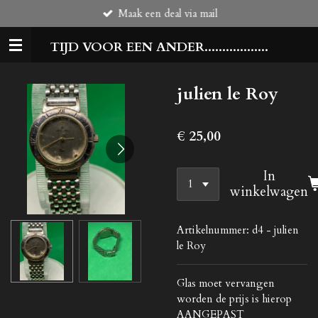
Maak een deal via mail
Ga
direct
TIJD VOOR EEN ANDER..................
naar
de
hoofdinhoud
julien le Roy
€ 25,00
In
winkelwagen
Artikelnummer:
d4 - julien
le Roy
Glas moet vervangen
worden de prijs is hierop
AANGEPAST