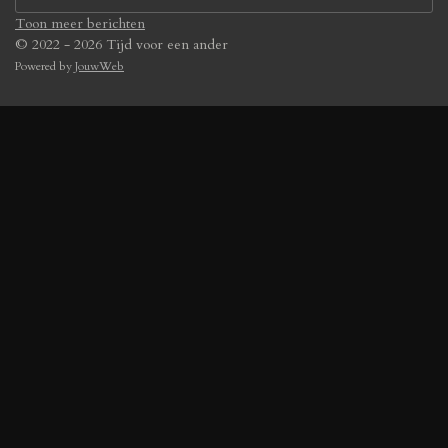
Toon meer berichten
© 2022 - 2026 Tijd voor een ander
Powered by
JouwWeb