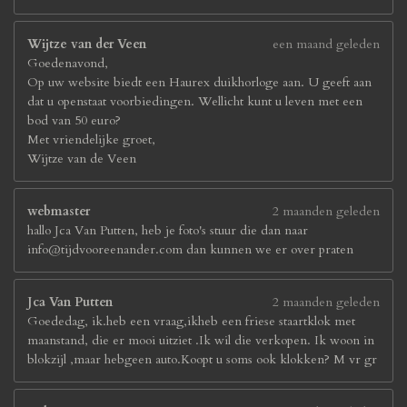
Wijtze van der Veen
een maand geleden
Goedenavond,
Op uw website biedt een Haurex duikhorloge aan. U geeft aan
dat u openstaat voorbiedingen. Wellicht kunt u leven met een
bod van 50 euro?
Met vriendelijke groet,
Wijtze van de Veen
webmaster
2 maanden geleden
hallo Jca Van Putten, heb je foto's stuur die dan naar
info@tijdvooreenander.com dan kunnen we er over praten
Jca Van Putten
2 maanden geleden
Goededag, ik.heb een vraag,ikheb een friese staartklok met
maanstand, die er mooi uitziet .Ik wil die verkopen. Ik woon in
blokzijl ,maar hebgeen auto.Koopt u soms ook klokken? M vr gr