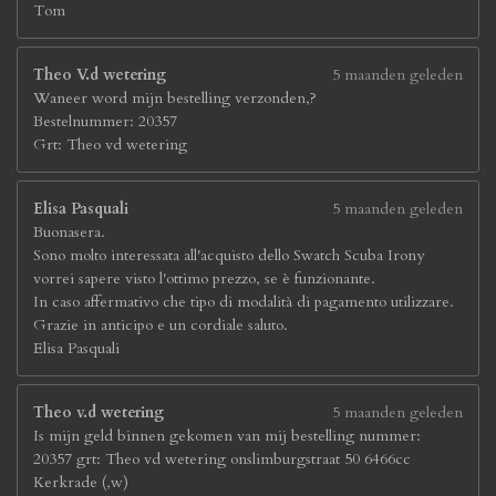
Tom
Theo V.d wetering
5 maanden geleden
Waneer word mijn bestelling verzonden,?
Bestelnummer: 20357
Grt: Theo vd wetering
Elisa Pasquali
5 maanden geleden
Buonasera.
Sono molto interessata all'acquisto dello Swatch Scuba Irony
vorrei sapere visto l'ottimo prezzo, se è funzionante.
In caso affermativo che tipo di modalità di pagamento utilizzare.
Grazie in anticipo e un cordiale saluto.
Elisa Pasquali
Theo v.d wetering
5 maanden geleden
Is mijn geld binnen gekomen van mij bestelling nummer:
20357 grt: Theo vd wetering onslimburgstraat 50 6466cc
Kerkrade (,w)