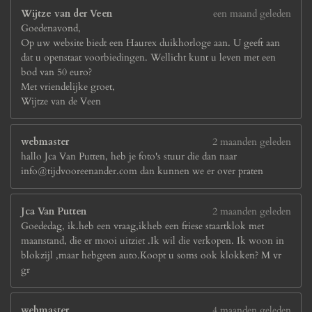
Wijtze van der Veen
een maand geleden
Goedenavond,
Op uw website biedt een Haurex duikhorloge aan. U geeft aan
dat u openstaat voorbiedingen. Wellicht kunt u leven met een
bod van 50 euro?
Met vriendelijke groet,
Wijtze van de Veen
webmaster
2 maanden geleden
hallo Jca Van Putten, heb je foto's stuur die dan naar
info@tijdvooreenander.com dan kunnen we er over praten
Jca Van Putten
2 maanden geleden
Goededag, ik.heb een vraag,ikheb een friese staartklok met
maanstand, die er mooi uitziet .Ik wil die verkopen. Ik woon in
blokzijl ,maar hebgeen auto.Koopt u soms ook klokken? M vr
gr
webmaster
4 maanden geleden