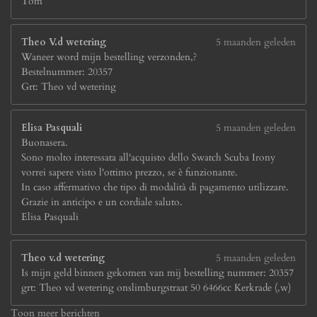
Tom
Theo V.d wetering
5 maanden geleden
Waneer word mijn bestelling verzonden,?
Bestelnummer: 20357
Grt: Theo vd wetering
Elisa Pasquali
5 maanden geleden
Buonasera.
Sono molto interessata all'acquisto dello Swatch Scuba Irony
vorrei sapere visto l'ottimo prezzo, se è funzionante.
In caso affermativo che tipo di modalità di pagamento utilizzare.
Grazie in anticipo e un cordiale saluto.
Elisa Pasquali
Theo v.d wetering
5 maanden geleden
Is mijn geld binnen gekomen van mij bestelling nummer: 20357
grt: Theo vd wetering onslimburgstraat 50 6466cc Kerkrade (,w)
Toon meer berichten