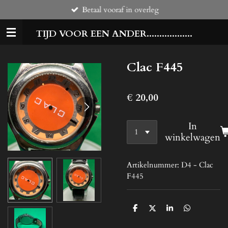
Betaal vooraf in overleg
Ga
direct
TIJD VOOR EEN ANDER..................
naar
de
hoofdinhoud
Clac F445
€ 20,00
In
winkelwagen
Artikelnummer:
D4 - Clac
F445
D
D
S
D
e
e
h
e
l
e
a
l