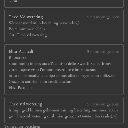
Tom
Theo V.d wetering
5 maanden geleden
Waneer word mijn bestelling verzonden,?
Bestelnummer: 20357
Grt: Theo vd wetering
Elisa Pasquali
5 maanden geleden
Buonasera.
Sono molto interessata all'acquisto dello Swatch Scuba Irony
vorrei sapere visto l'ottimo prezzo, se è funzionante.
In caso affermativo che tipo di modalità di pagamento utilizzare.
Grazie in anticipo e un cordiale saluto.
Elisa Pasquali
Theo v.d wetering
5 maanden geleden
Is mijn geld binnen gekomen van mij bestelling nummer: 20357
grt: Theo vd wetering onslimburgstraat 50 6466cc Kerkrade (,w)
Toon meer berichten