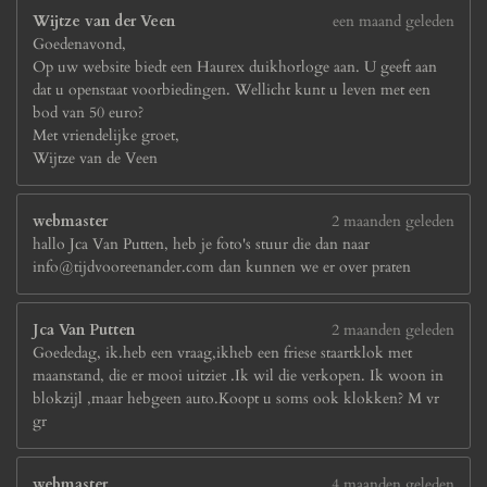
Wijtze van der Veen
een maand geleden
Goedenavond,
Op uw website biedt een Haurex duikhorloge aan. U geeft aan
dat u openstaat voorbiedingen. Wellicht kunt u leven met een
bod van 50 euro?
Met vriendelijke groet,
Wijtze van de Veen
webmaster
2 maanden geleden
hallo Jca Van Putten, heb je foto's stuur die dan naar
info@tijdvooreenander.com dan kunnen we er over praten
Jca Van Putten
2 maanden geleden
Goededag, ik.heb een vraag,ikheb een friese staartklok met
maanstand, die er mooi uitziet .Ik wil die verkopen. Ik woon in
blokzijl ,maar hebgeen auto.Koopt u soms ook klokken? M vr
gr
webmaster
4 maanden geleden