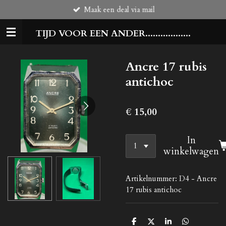
Maak een deal via mail
Ga
direct
TIJD VOOR EEN ANDER..................
naar
de
hoofdinhoud
Ancre 17 rubis
antichoc
€ 15,00
In
winkelwagen
Artikelnummer:
D4 - Ancre
17 rubis antichoc
D
D
S
D