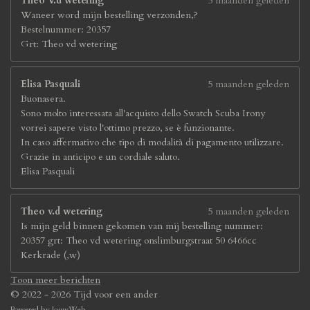
Theo V.d wetering
5 maanden geleden
Waneer word mijn bestelling verzonden,?
Bestelnummer: 20357
Grt: Theo vd wetering
Elisa Pasquali
5 maanden geleden
Buonasera.
Sono molto interessata all'acquisto dello Swatch Scuba Irony
vorrei sapere visto l'ottimo prezzo, se è funzionante.
In caso affermativo che tipo di modalità di pagamento utilizzare.
Grazie in anticipo e un cordiale saluto.
Elisa Pasquali
Theo v.d wetering
5 maanden geleden
Is mijn geld binnen gekomen van mij bestelling nummer:
20357 grt: Theo vd wetering onslimburgstraat 50 6466cc
Kerkrade (,w)
Toon meer berichten
© 2022 - 2026 Tijd voor een ander
Powered by
JouwWeb