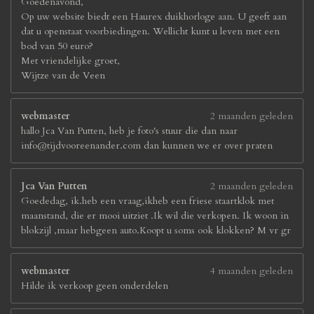
Goedenavond,
Op uw website biedt een Haurex duikhorloge aan. U geeft aan
dat u openstaat voorbiedingen. Wellicht kunt u leven met een
bod van 50 euro?
Met vriendelijke groet,
Wijtze van de Veen
webmaster
2 maanden geleden
hallo Jca Van Putten, heb je foto's stuur die dan naar
info@tijdvooreenander.com dan kunnen we er over praten
Jca Van Putten
2 maanden geleden
Goededag, ik.heb een vraag,ikheb een friese staartklok met
maanstand, die er mooi uitziet .Ik wil die verkopen. Ik woon in
blokzijl ,maar hebgeen auto.Koopt u soms ook klokken? M vr gr
webmaster
4 maanden geleden
Hilde ik verkoop geen onderdelen