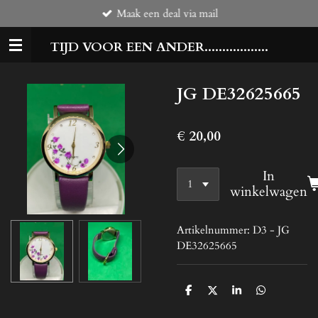
Maak een deal via mail
Ga
direct
TIJD VOOR EEN ANDER..................
naar
de
hoofdinhoud
JG DE32625665
€ 20,00
In
winkelwagen
Artikelnummer:
D3 - JG
DE32625665
D
D
S
D
e
e
h
e
l
e
a
l