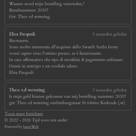
Waneer word mijn bestelling verzonden,?
Bestelnummer: 20357
Grt: Theo vd wetering
Elisa Pasquali
5 maanden geleden
Buonasera.
Sono molto interessata all'acquisto dello Swatch Scuba Irony
vorrei sapere visto l'ottimo prezzo, se è funzionante.
In caso affermativo che tipo di modalità di pagamento utilizzare.
Grazie in anticipo e un cordiale saluto.
Elisa Pasquali
Theo v.d wetering
5 maanden geleden
Is mijn geld binnen gekomen van mij bestelling nummer: 20357
grt: Theo vd wetering onslimburgstraat 50 6466cc Kerkrade (,w)
Toon meer berichten
© 2022 - 2026 Tijd voor een ander
Powered by
JouwWeb