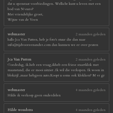
dat u openstaat voorbiedingen. Wellicht kunt u leven met een
bod van 50 euro?
Met vriendelijke groet,
Wijtze van de Veen
webmaster
2 maanden geleden
hallo Jca Van Putten, heb je foto's stuur die dan naar
info@tijdvooreenander.com dan kunnen we er over praten
Jca Van Putten
2 maanden geleden
Goededag, ik.heb een vraag,ikheb een friese staartklok met
maanstand, die er mooi uitziet .Ik wil die verkopen. Ik woon in
blokzijl ,maar hebgeen auto.Koopt u soms ook klokken? M vr gr
webmaster
4 maanden geleden
Hilde ik verkoop geen onderdelen
Hilde woudstra
4 maanden geleden