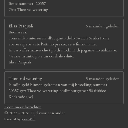
Bestelnummer: 20357
Grt: Theo vd wetering
Elisa Pasquali
5 maanden geleden
Buonasera.
Sono molto interessata all'acquisto dello Swatch Scuba Irony
vorrei sapere visto l'ottimo prezzo, se è funzionante.
In caso affermativo che tipo di modalità di pagamento utilizzare.
Grazie in anticipo e un cordiale saluto.
Elisa Pasquali
Theo v.d wetering
5 maanden geleden
Is mijn geld binnen gekomen van mij bestelling nummer:
20357 grt: Theo vd wetering onslimburgstraat 50 6466cc
Kerkrade (,w)
Toon meer berichten
© 2022 - 2026 Tijd voor een ander
Powered by
JouwWeb