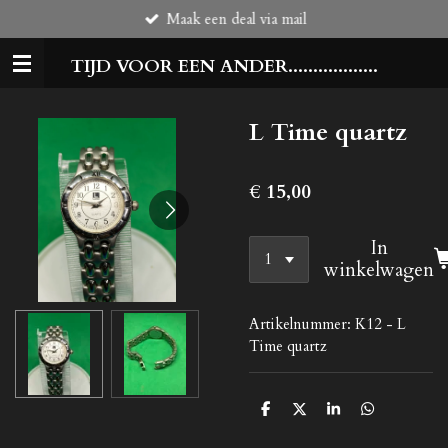
Maak een deal via mail
Ga
direct
TIJD VOOR EEN ANDER..................
naar
de
hoofdinhoud
L Time quartz
€ 15,00
In
winkelwagen
Artikelnummer:
K12 - L
Time quartz
D
D
S
D
e
e
h
e
l
e
a
l