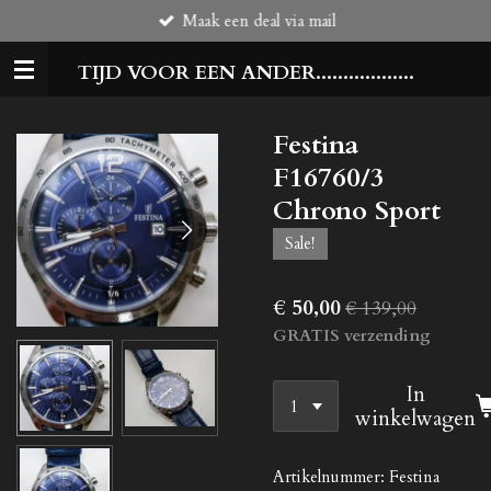
Maak een deal via mail
Ga
direct
TIJD VOOR EEN ANDER..................
naar
de
hoofdinhoud
Festina
F16760/3
Chrono Sport
Sale!
€ 50,00
€ 139,00
GRATIS verzending
In
winkelwagen
Artikelnummer:
Festina