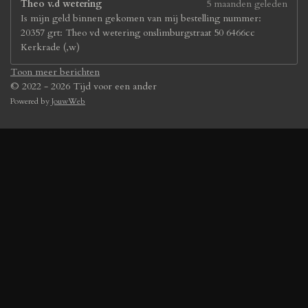
Theo v.d wetering
5 maanden geleden
Is mijn geld binnen gekomen van mij bestelling nummer:
20357 grt: Theo vd wetering onslimburgstraat 50 6466cc
Kerkrade (,w)
Toon meer berichten
© 2022 - 2026 Tijd voor een ander
Powered by
JouwWeb