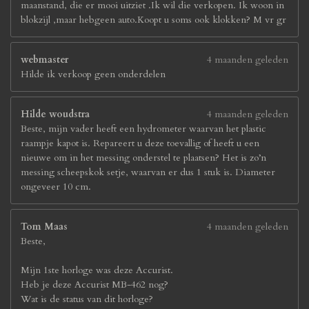
maanstand, die er mooi uitziet .Ik wil die verkopen. Ik woon in
blokzijl ,maar hebgeen auto.Koopt u soms ook klokken? M vr gr
webmaster
4 maanden geleden
Hilde ik verkoop geen onderdelen
Hilde woudstra
4 maanden geleden
Beste, mijn vader heeft een hydrometer waarvan het plastic
raampje kapot is. Repareert u deze toevallig of heeft u een
nieuwe om in het messing onderstel te plaatsen? Het is zo’n
messing scheepskok setje, waarvan er dus 1 stuk is. Diameter
ongeveer 10 cm.
Tom Maas
4 maanden geleden
Beste,
Mijn 1ste horloge was deze Accurist.
Heb je deze Accurist MB-462 nog?
Wat is de status van dit horloge?