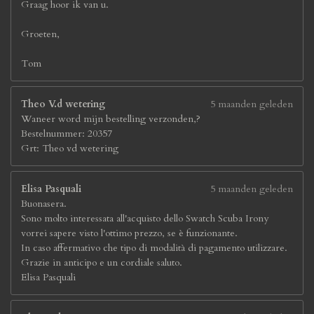
Graag hoor ik van u.
Groeten,
Tom
Theo V.d wetering
5 maanden geleden
Waneer word mijn bestelling verzonden,?
Bestelnummer: 20357
Grt: Theo vd wetering
Elisa Pasquali
5 maanden geleden
Buonasera.
Sono molto interessata all'acquisto dello Swatch Scuba Irony
vorrei sapere visto l'ottimo prezzo, se è funzionante.
In caso affermativo che tipo di modalità di pagamento utilizzare.
Grazie in anticipo e un cordiale saluto.
Elisa Pasquali