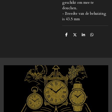
geschikt om mee te
douchen.
- Breedte van de behuizing
is 43.5 mm
D
D
S
D
e
e
h
e
l
e
a
l
e
l
r
e
n
e
n