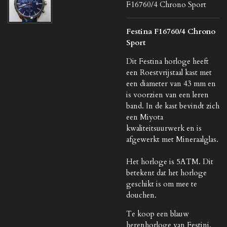
F16760/4 Chrono Sport
Festina F16760/4 Chrono
Sport
Dit Festina horloge heeft
een Roestvrijstaal kast met
een diameter van 43 mm en
is voorzien van een leren
band. In de kast bevindt zich
een Miyota
kwaliteitsuurwerk en is
afgewerkt met Mineraalglas.
Het horloge is 5ATM. Dit
betekent dat het horloge
geschikt is om mee te
douchen.
Te koop een blauw
herenhorloge van Festini.