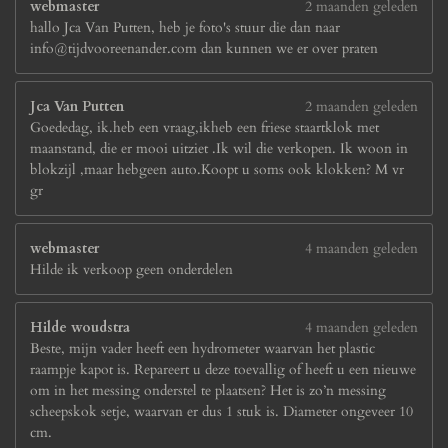
webmaster
2 maanden geleden
hallo Jca Van Putten, heb je foto's stuur die dan naar
info@tijdvooreenander.com dan kunnen we er over praten
Jca Van Putten
2 maanden geleden
Goededag, ik.heb een vraag,ikheb een friese staartklok met
maanstand, die er mooi uitziet .Ik wil die verkopen. Ik woon in
blokzijl ,maar hebgeen auto.Koopt u soms ook klokken? M vr
gr
webmaster
4 maanden geleden
Hilde ik verkoop geen onderdelen
Hilde woudstra
4 maanden geleden
Beste, mijn vader heeft een hydrometer waarvan het plastic
raampje kapot is. Repareert u deze toevallig of heeft u een nieuwe
om in het messing onderstel te plaatsen? Het is zo’n messing
scheepskok setje, waarvan er dus 1 stuk is. Diameter ongeveer 10
cm.