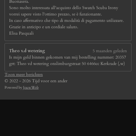
Buonasera.
Sono molto interessata all'acquisto dello Swatch Scuba Irony
vorrei sapere visto l'ottimo prezzo, se è funzionante.
In caso affermativo che tipo di modalità di pagamento utilizzare.
Grazie in anticipo e un cordiale saluto.
Elisa Pasquali
Theo v.d wetering
5 maanden geleden
Is mijn geld binnen gekomen van mij bestelling nummer: 20357
grt: Theo vd wetering onslimburgstraat 50 6466cc Kerkrade (,w)
Toon meer berichten
© 2022 - 2026 Tijd voor een ander
Powered by
JouwWeb