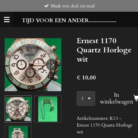
Maak een deal via mail
Ga
direct
TIJD VOOR EEN ANDER..................
naar
de
hoofdinhoud
Ernest 1170
Quartz Horloge
wit
€ 10,00
In
winkelwagen
Artikelnummer:
K13 -
Ernest 1170 Quartz Horloge
wit