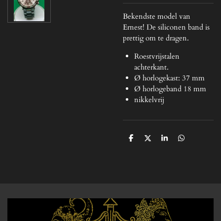
Bekendste model van
Ernest! De siliconen band is
prettig om te dragen.
Roestvrijstalen
achterkant.
Ø horlogekast: 37 mm
Ø horlogeband 18 mm
nikkelvrij
D
D
S
D
e
e
h
e
l
e
a
l
e
l
r
e
n
e
n