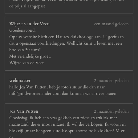
de prijs al aangepast
Wijtze van der Veen
een maand geleden
Goedenavond,
Op uw website biedt een Haurex duikhorloge aan. U geeft aan
dat u openstaat voorbiedingen. Wellicht kunt u leven met een
bod van 50 euro?
Met vriendelijke groet,
Wijtze van de Veen
webmaster
2 maanden geleden
hallo Jca Van Putten, heb je foto's stuur die dan naar
info@tijdvooreenander.com dan kunnen we er over praten
Jca Van Putten
2 maanden geleden
Goededag, ik.heb een vraag,ikheb een friese staartklok met
maanstand, die er mooi uitziet .Ik wil die verkopen. Ik woon in
blokzijl ,maar hebgeen auto.Koopt u soms ook klokken? M vr
gr