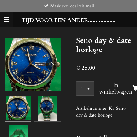
Maak een deal via mail
Ga
direct
TIJD VOOR EEN ANDER..................
naar
de
hoofdinhoud
Seno day & date
horloge
€ 25,00
In
winkelwagen
Artikelnummer:
K5 Seno
day & date horloge