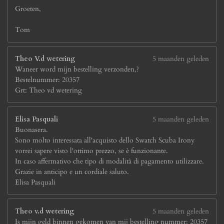
Groeten,
Tom
Theo V.d wetering
5 maanden geleden
Waneer word mijn bestelling verzonden,?
Bestelnummer: 20357
Grt: Theo vd wetering
Elisa Pasquali
5 maanden geleden
Buonasera.
Sono molto interessata all'acquisto dello Swatch Scuba Irony
vorrei sapere visto l'ottimo prezzo, se è funzionante.
In caso affermativo che tipo di modalità di pagamento utilizzare.
Grazie in anticipo e un cordiale saluto.
Elisa Pasquali
Theo v.d wetering
5 maanden geleden
Is mijn geld binnen gekomen van mij bestelling nummer: 20357