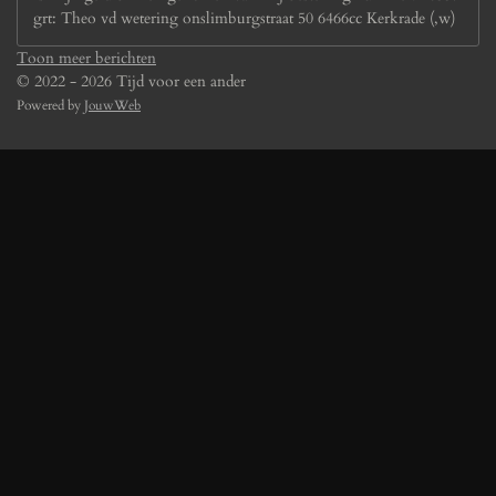
grt: Theo vd wetering onslimburgstraat 50 6466cc Kerkrade (,w)
Toon meer berichten
© 2022 - 2026 Tijd voor een ander
Powered by
JouwWeb