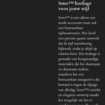
Seno™ horloge
voor jouw stijl
Seno™ is niet alleen een
mode accessoire maar ook
een betrouwbare
tijdwaarnemer. Het heeft
een precisie quartz uurwerk
dat de tijd nauwkeurig
bijhoudt, zodat je altijd op
schema bent. Het horloge is
gemaakt van hoogwaardige
materialen die het duurzaam
en duurzaam maken,
waardoor het een
betrouwbare metgezel is die
bestand is tegen de slijtage
van alledag. Seno™'s unieke
en elegante ontwerp maakt
het mogelijk om het te