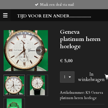
Maak een deal via mail
Ga
direct
TIJD VOOR EEN ANDER..................
naar
de
hoofdinhoud
Geneva
platinum heren
horloge
€ 5,00
In
winkelwagen
Artikelnummer:
K5 Geneva
platinum heren horloge