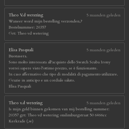
Theo V.d wetering
5 maanden geleden
Waneer word mijn bestelling verzonden,?
Bestelnummer: 20357
Grt: Theo vd wetering
Elisa Pasquali
5 maanden geleden
Buonasera.
Sono molto interessata all'acquisto dello Swatch Scuba Irony
vorrei sapere visto l'ottimo prezzo, se è funzionante.
In caso affermativo che tipo di modalità di pagamento utilizzare.
Grazie in anticipo e un cordiale saluto.
Elisa Pasquali
Theo v.d wetering
5 maanden geleden
Is mijn geld binnen gekomen van mij bestelling nummer:
20357 grt: Theo vd wetering onslimburgstraat 50 6466cc
Kerkrade (,w)