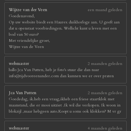
Wijtze van der Veen
een maand geleden
Goedenavond,
Op uw website biedt een Haurex duikhorloge aan. U geeft aan
dat u openstaat voorbiedingen. Wellicht kunt u leven met een
bod van 50 euro?
Met vriendelijke groet,
Wijtze van de Veen
webmaster
2 maanden geleden
hallo Jca Van Putten, heb je foto's stuur die dan naar
info@tijdvooreenander.com dan kunnen we er over praten
Jca Van Putten
2 maanden geleden
Goededag, ik.heb een vraag,ikheb een friese staartklok met
maanstand, die er mooi uitziet .Ik wil die verkopen. Ik woon in
blokzijl ,maar hebgeen auto.Koopt u soms ook klokken? M vr gr
webmaster
4 maanden geleden