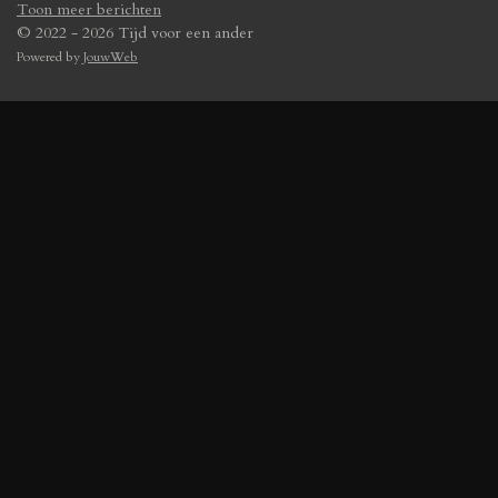
Toon meer berichten
© 2022 - 2026 Tijd voor een ander
Powered by
JouwWeb